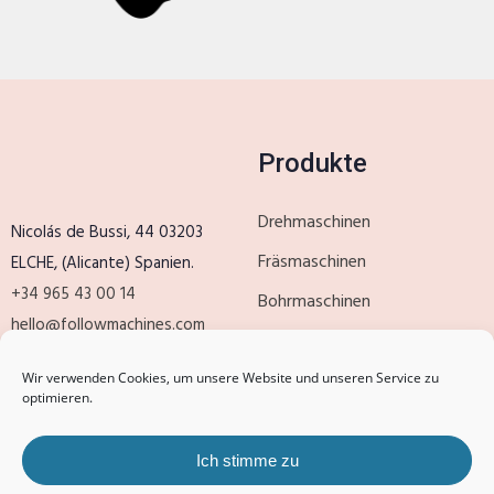
Produkte
Drehmaschinen
Nicolás de Bussi, 44 03203
Fräsmaschinen
ELCHE, (Alicante) Spanien.
+34 965 43 00 14
Bohrmaschinen
hello@followmachines.com
Schleifmaschinen
Wir verwenden Cookies, um unsere Website und unseren Service zu
optimieren.
Produkte
Betreuung der
Kunden
Ich stimme zu
Spielautomaten